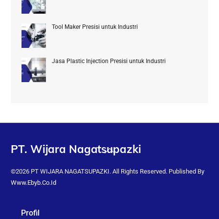
Tool Maker Presisi untuk Industri
Jasa Plastic Injection Presisi untuk Industri
PT. Wijara Nagatsupazki
Back
To
Top
©2026 PT WIJARA NAGATSUPAZKI. All Rights Reserved. Published By
Www.ebyb.co.id
Profil