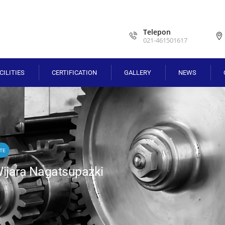
Telepon
021-461501617
CILITIES
CERTIFICATION
GALLERY
NEWS
OTE
Wijara Nagatsupazki